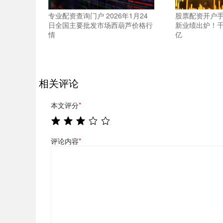
专业配资查询门户 2026年1月24
股票配资开户手
日全国主要批发市场西葫芦价格行
新业绩出炉！千问
情
亿
相关评论
本文评分
*
评论内容
*