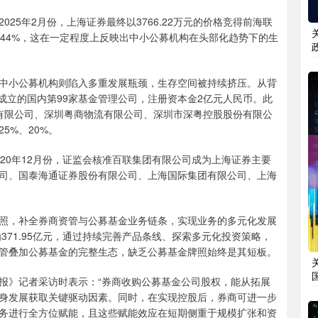
25年2月份，上海证券最终以3766.22万元的价格竞得前海联
度达44%，这在一定程度上反映出中小公募机构在头部化趋势下的生
中小公募机构则陷入多重发展瓶颈，生存空间被持续挤压。从背
准成立的国内第99家基金管理公司，注册资本金2亿元人民币。此
有限公司、深圳粤商物流有限公司、深圳市深粤控股股份有限公
5%、20%。
20年12月份，证监会核准百联集团有限公司成为上海证券主要
司、国泰海通证券股份有限公司、上海国际集团有限公司、上海
照，补全券商资管与公募基金业务链条，实现业务的多元化发展
371.95亿元，通过持续完善产品条线、探索多元化投资策略，
管叠加公募基金的完整生态，缺乏公募基金牌照始终是其短板。
报》记者采访时表示：“券商收购公募基金公司股权，能从拓展
身发展获取关键驱动因素。同时，在实现控股后，券商可进一步
务进行全方位赋能，且这些赋能效应在短期侧重于规模扩张和资