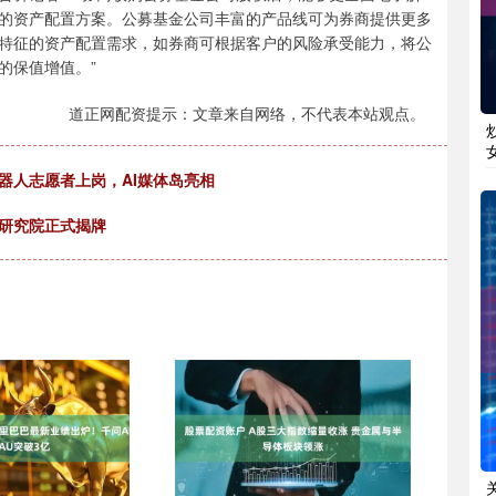
的资产配置方案。公募基金公司丰富的产品线可为券商提供更多
特征的资产配置需求，如券商可根据客户的风险承受能力，将公
的保值增值。”
道正网配资提示：文章来自网络，不代表本站观点。
器人志愿者上岗，AI媒体岛亮相
法研究院正式揭牌