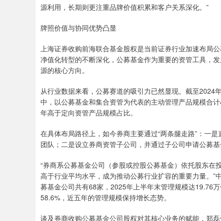
源利用，长期则更注重品牌价值积累和客户关系深化。”
牌照价值与协同优势凸显
上海证券收购前海联合基金股权是当前证券行业加速布局公
净值化转型的不断深化，公募基金作为重要的资管工具，发
源的核心方向。
从行业数据来看，公募赛道的吸引力已然显现。截至2024年
中，以公募基金和集合资管为代表的主动管理产品规模合计4
年高于定向资管产品规模占比。
在具体布局路径上，如今券商主要通过“两条腿走路”：一
团队；二是设立券商资管子公司，并通过子公司申请公募基
“券商系公募基金公司（参股或控股公募基金）依托股东在
高于行业平均水平，成为推动公募行业扩容的重要力量。”
募基金公司共有68家，2025年上半年末管理规模达19.76
58.6%，近五年的管理规模保持增长态势。
谈及券商收购公募基金公司股权对其核心业务的赋能，郑磊