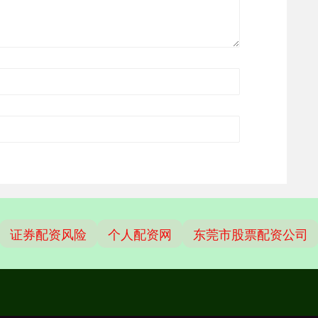
证券配资风险
个人配资网
东莞市股票配资公司