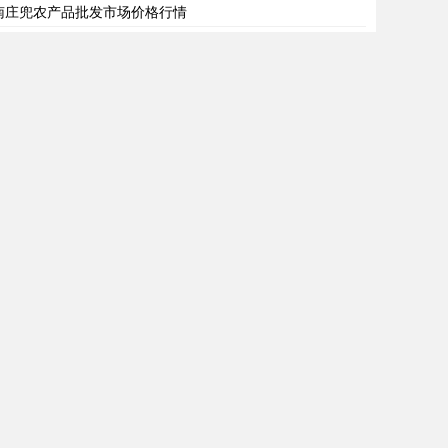
南庄兜农产品批发市场价格行情