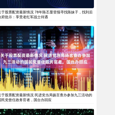
关于股票配资最新情况 78年陈丕显登报寻找陈妹子，找到后
政府批示：享受老红军战士待遇
关于股票配资最新情况 民进党当局扬言查办参加九三活动的
国民党曾任政务官者，国台办回应