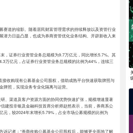
募赛道的缩影。随着居民财富管理需求的持续释放以及资管行业
展潜力日益凸显，也成为券商资管优化业务结构、开辟新收入来
末，证券行业资管业务总规模为9.7万亿元，同比增长5.7%。其
.3万亿元，占证券行业资管业务总规模的比例为44%，连续三
是直接收购现有公募基金公司股权，借助成熟平台快速获取牌照与
金牌照，实现业务专业化隔离与运营。
投研、渠道及客户资源方面的协同优势快速扩张，规模增速显著
中信建投非银及金融科技首席分析师赵然表示，当前，券商系公
万亿元，较2024年末增长5.79%，占全市场公募规模的比例为
告诉记者：“券商收购公募基金公司股权后，能够更全面地了解