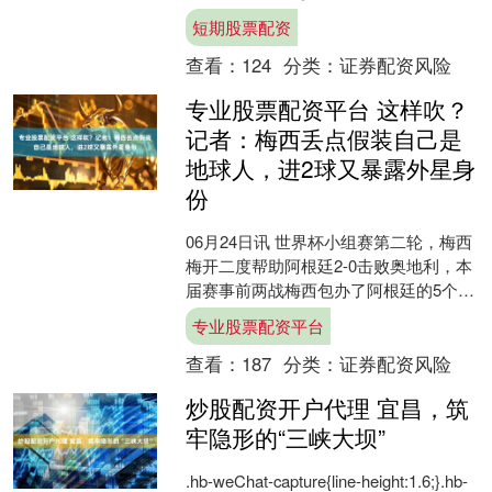
者从该校了解到短期股票配资，今年，
短期股票配资
该校面对“5+....
查看：
124
分类：
证券配资风险
专业股票配资平台 这样吹？
记者：梅西丢点假装自己是
地球人，进2球又暴露外星身
份
06月24日讯 世界杯小组赛第二轮，梅西
梅开二度帮助阿根廷2-0击败奥地利，本
届赛事前两战梅西包办了阿根廷的5个进
球。阿根廷媒体tyc的记者撰文称赞梅
专业股票配资平台
西，文章标....
查看：
187
分类：
证券配资风险
炒股配资开户代理 宜昌，筑
牢隐形的“三峡大坝”
.hb-weChat-capture{line-height:1.6;}.hb-