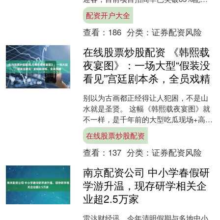
开户大全，首批入驻品牌已进入装修冲
配资开户大全
刺阶段。 项目....
查看：
186
分类：
证券配资风险
在线股票炒股配资 《韩熙载
夜宴图》：一场大型“假装没
看见”宫廷剧本杀，全员戏精
别以为古画都正经得让人犯困，不是山
水就是圣贤。 这幅《韩熙载夜宴图》就
不一样，是千年前的大型吃瓜现场+高能
职场谍战片。 没有晦涩典故，全员假装
在线股票炒股配资
淡定，心里全是戏，....
查看：
137
分类：
证券配资风险
南京配资公司 中小学春假研
学游升温，现存研学相关企
业超2.5万家
雷达财经讯，今年清明假期与多地中小