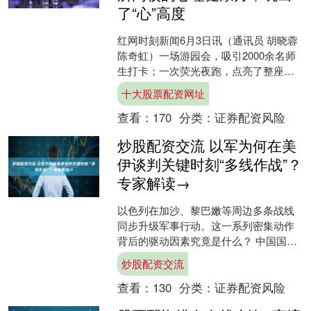
了“心”高度
红网时刻新闻6月3日讯（通讯员 胡晓蓉
陈奇虹）一场游园会，吸引2000余名师
生打卡；一次荧光夜跑，点亮了整座校
园；一支志愿服务队，将心理活动带进
十大股票配资网址
乡村小学。 近....
查看：
170
分类：
证券配资风险
炒股配资交流 以军为何在美
伊谈判关键时刻“多线作战”？
专家解读→
以色列在加沙、黎巴嫩等周边多条战线
同步升级军事行动。这一系列密集动作
背后的驱动因素究竟是什么？ 中国国际
问题研究院助理研究员 李子昕：以色列
炒股配资交流
当前在周边多条战线的....
查看：
130
分类：
证券配资风险