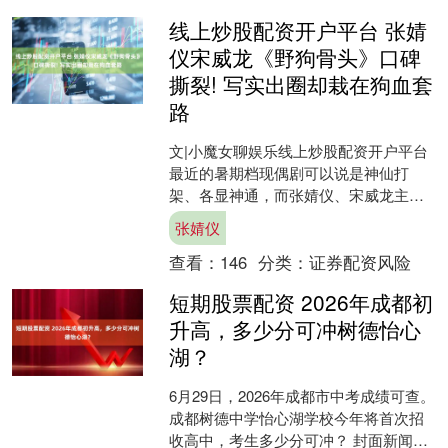
线上炒股配资开户平台 张婧
仪宋威龙《野狗骨头》口碑
撕裂! 写实出圈却栽在狗血套
路
文|小魔女聊娱乐线上炒股配资开户平台
最近的暑期档现偶剧可以说是神仙打
架、各显神通，而张婧仪、宋威龙主演
的《野狗骨头》绝对是争议最大的一
张婧仪
部。不同于其他甜宠现偶的....
查看：
146
分类：
证券配资风险
短期股票配资 2026年成都初
升高，多少分可冲树德怡心
湖？
6月29日，2026年成都市中考成绩可查。
成都树德中学怡心湖学校今年将首次招
收高中，考生多少分可冲？ 封面新闻记