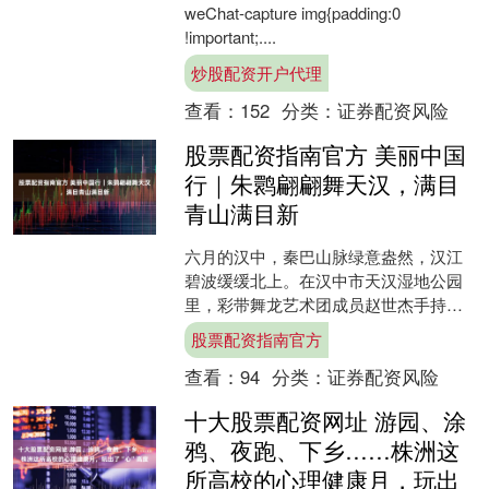
weChat-capture img{padding:0
!important;....
炒股配资开户代理
查看：
152
分类：
证券配资风险
股票配资指南官方 美丽中国
行｜朱鹮翩翩舞天汉，满目
青山满目新
六月的汉中，秦巴山脉绿意盎然，汉江
碧波缓缓北上。在汉中市天汉湿地公园
里，彩带舞龙艺术团成员赵世杰手持彩
绸，伴着晨练的人群舞动。 “在这里练了
股票配资指南官方
五六年，看着荒滩变成....
查看：
94
分类：
证券配资风险
十大股票配资网址 游园、涂
鸦、夜跑、下乡……株洲这
所高校的心理健康月，玩出