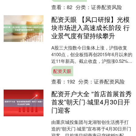
查看：
82
分类：
证券配资风险
配资天眼 【风口研报】光模
块市场进入高速成长阶段 行
业景气度有望持续攀升
A股三大指数今日集体上涨，沪指收复
4100点，创业板指再创2015年6月以来的
近11年新高。截止收盘，沪指涨0.52%，
深证成指涨1.30%，创业板指涨1.73....
配资天眼
查看：
192
分类：
证券配资风险
配资开户大全 “首店首展首秀
首发”朝天门·城里4月30日开
门迎客
由重庆城投集团与龙湖智创生活携手打
造的“朝天门·城里”宣布将于4月30日开门
迎客，目前项目招商率已突破85%配资