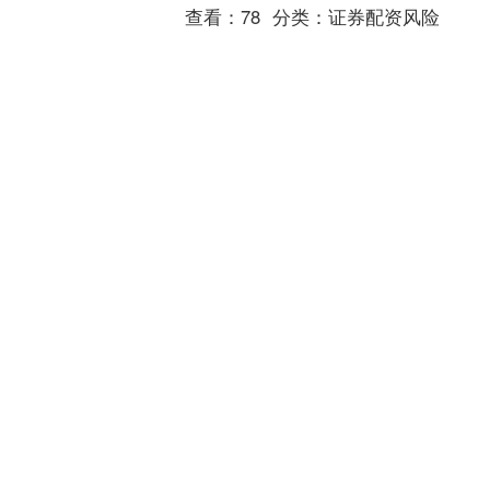
查看：
78
分类：
证券配资风险
配资优秀股票配资网站 消息
称苹果将在成都太古里零售
店举办 50 周年全球庆典活动
IT之家 3 月 18 日消息，科技媒体
MacRumors 昨日（3 月 17 日）发布博
文，报道称继纽约惊喜音乐会后配资优
秀股票配资网站，苹果公司下一站计
配资优秀股票配资网站
划....
查看：
207
分类：
证券配资风险
中国股票配资官网 上海移动
5G－A精彩护航AWE2026与
上海投促大会顺利举办
春日融融中国股票配资官网，盛会云集
申城。近日，2026年中国家电及消费电
子博览会(AWE2026)、2026上海全球投