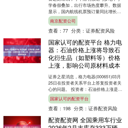
学春假叠加，出行市场热度攀升。数据
显示，国内航线机票预订量同比增长
20%，各地围绕春假推出特色研学活
南京配资公司
动，为孩子们打造充实假期。....
查看：
77
分类：
证券配资风险
国家认可的配资平台 格力电
器：石油价格上涨将导致石
化衍生品（如塑料等）价格
上涨，影响公司原材料成本
证券之星消息，格力电器(000651)03月
25日在投资者关系平台上答复投资者关
心的问题。 投资者：石油价格上涨是否
会对格力的业务造成影响？格力电器董
国家认可的配资平台
秘：尊敬的....
查看：
198
分类：
证券配资风险
配资配资网 全国乘用车行业
2026年2月末库存333万辆