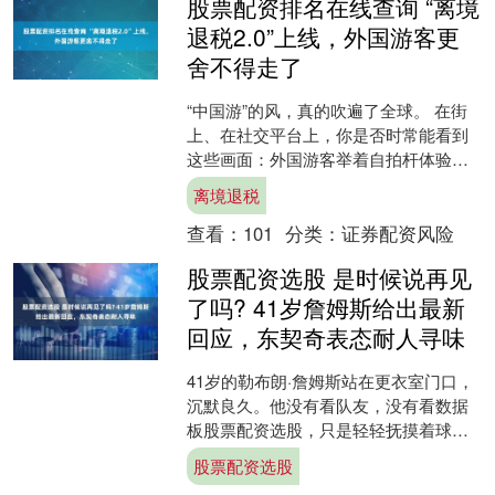
股票配资排名在线查询 “离境
退税2.0”上线，外国游客更
舍不得走了
“中国游”的风，真的吹遍了全球。 在街
上、在社交平台上，你是否时常能看到
这些画面：外国游客举着自拍杆体验非
遗文化，晒出自己的“潮玩手办”，展示功
离境退税
能各异的电子设备....
查看：
101
分类：
证券配资风险
股票配资选股 是时候说再见
了吗? 41岁詹姆斯给出最新
回应，东契奇表态耐人寻味
41岁的勒布朗·詹姆斯站在更衣室门口，
沉默良久。他没有看队友，没有看数据
板股票配资选股，只是轻轻抚摸着球衣
上那串数字——23。这是他职业生涯的
股票配资选股
第23个赛季，也是....