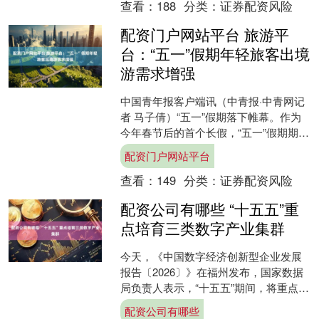
查看：
188
分类：
证券配资风险
配资门户网站平台 旅游平
台：“五一”假期年轻旅客出境
游需求增强
中国青年报客户端讯（中青报·中青网记
者 马子倩）“五一”假期落下帷幕。作为
今年春节后的首个长假，“五一”假期期
间，民众特别是年轻人旅游热情高涨。
配资门户网站平台
在线旅游平台去哪....
查看：
149
分类：
证券配资风险
配资公司有哪些 “十五五”重
点培育三类数字产业集群
今天，《中国数字经济创新型企业发展
报告〔2026〕》在福州发布，国家数据
局负责人表示，“十五五”期间，将重点培
育三类数字产业集群。 据了解，国家数
配资公司有哪些
据局今年已会同....