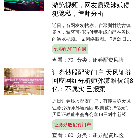
游览视频，网友质疑涉嫌侵
犯隐私，律师分析
近日，有网友发帖称，在深圳甘坑古镇
景区，游客可扫码付费生成自己在景区
的游览视频。 ▲网络截图。 7月21日，
甘坑古镇景区工作人员告诉潇湘晨报·晨
炒股配资门户网
视频记者，“就是....
查看：
70
分类：
证券配资风险
证券炒股配资门户 天风证券
回应网红分析师孙潇雅被罚8
亿：不属实 已报案
近日证券炒股配资门户，有传言称天风
证券分析师孙潇雅因“吹票被罚8亿元”。
天风证券董事会办公室14日对中新经纬
回应称，网传内容不属实，已报案，孙
证券炒股配资门户
潇雅目前在职状态....
查看：
60
分类：
证券配资风险