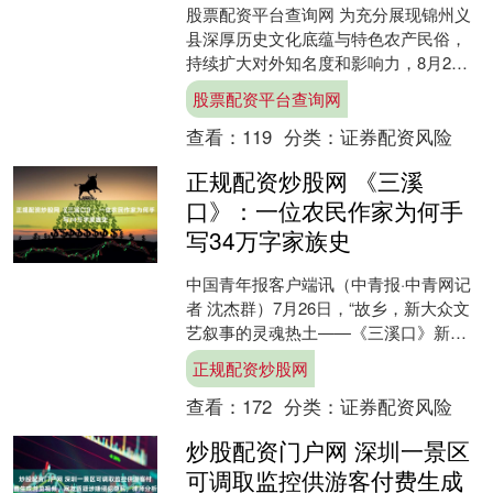
股票配资平台查询网 为充分展现锦州义
县深厚历史文化底蕴与特色农产民俗，
持续扩大对外知名度和影响力，8月2日
晚，“2026中国·义县第九届民俗文化(伏
股票配资平台查询网
羊)活动”在....
查看：
119
分类：
证券配资风险
正规配资炒股网 《三溪
口》：一位农民作家为何手
写34万字家族史
中国青年报客户端讯（中青报·中青网记
者 沈杰群）7月26日，“故乡，新大众文
艺叙事的灵魂热土——《三溪口》新书
分享会”在杭州举办。 杭州富阳本土农民
正规配资炒股网
作家王荣华历....
查看：
172
分类：
证券配资风险
炒股配资门户网 深圳一景区
可调取监控供游客付费生成