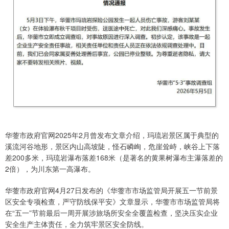
华蓥市政府官网2025年2月曾发布文章介绍，玛琉岩景区属于典型的
溪流河谷地形，景区内山高坡陡，怪石嶙峋，危崖耸峙，峡谷上下落
差200多米，玛琉岩瀑布落差168米（是著名的黄果树瀑布主瀑落差的
2倍），为川东第一高瀑布。
华蓥市政府官网4月27日发布的《华蓥市市场监管局开展五一节前景
区安全专项检查，严守防线保平安》文章显示，华蓥市市场监管局将
在“五一”节前最后一周开展涉旅场所安全全覆盖检查，坚决压实企业
安全生产主体责任，全力筑牢景区安全防线。