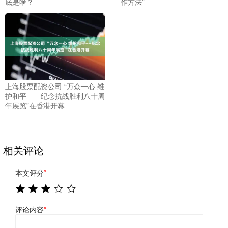
底是啥？
作方法”
上海股票配资公司 “万众一心 维
护和平——纪念抗战胜利八十周
年展览”在香港开幕
相关评论
本文评分
*
评论内容
*