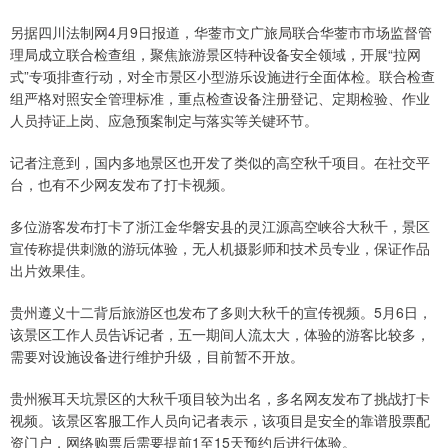
另据四川法制网4月9日报道，华蓥市文广旅局联合华蓥市市场监督管
理局成立联合检查组，聚焦旅游景区特种设备安全领域，开展“拉网
式”专项排查行动，对全市景区小型游乐设施进行全面体检。联合检查
组严格对照安全管理标准，重点检查设备注册登记、定期检验、作业
人员持证上岗、应急预案制定与落实等关键环节。
记者注意到，国内多地景区也开发了类似的高空秋千项目。在社交平
台，也有不少网友发布了打卡视频。
多位游客发布打卡了浙江金华磐安县的灵江源高空峡谷大秋千，景区
宣传称提供刺激的游玩体验，无人机摄影师和技术员专业，保证作品
出片效果佳。
贵州遵义十二背后旅游区也发布了多则大秋千的宣传视频。5月6日，
该景区工作人员告诉记者，五一期间人流太大，体验的游客比较多，
需要对设施设备进行维护升级，目前暂不开放。
贵州猴耳天坑景区的大秋千项目较为出名，多名网友发布了挑战打卡
视频。该景区客服工作人员向记者表示，该项目是安全的靠谱股票配
资门户，网络购票后需要提前1至15天预约后进行体验。